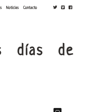
T
V
F
s
Noticias
Contacto
s días de