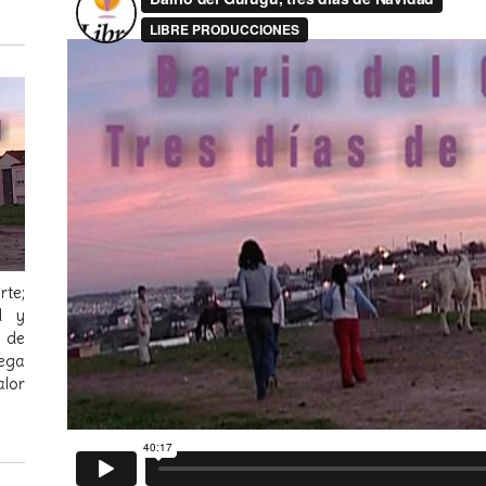
rte;
ad y
a de
Vega
alor